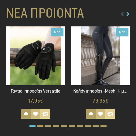
ΝΈΑ ΠΡΟΪΌΝΤΑ
Νέο
Νέο
Γάντια Ιππσασίας Versatile
Κολάν ιππασίας -Mesh II- με πλήρη έδρα σιλικόνης
17,95€
73,95€