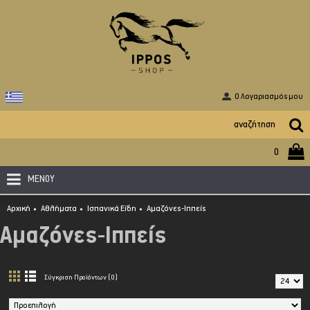
O Λογαριασμός μου
0
ΜΕΝΟΥ
Αρχική
Αθλήματα
Ισπανικά Είδη
Αμαζόνες-Ιππείς
Αμαζόνες-Ιππείς
Σύγκριση Προϊόντων (0)