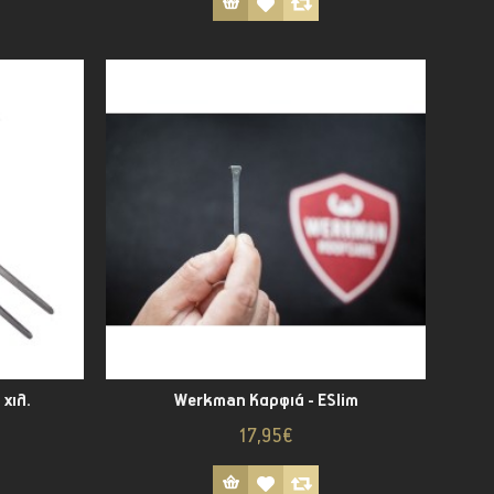
 χιλ.
Werkman Καρφιά - ΕSlim
17,95€