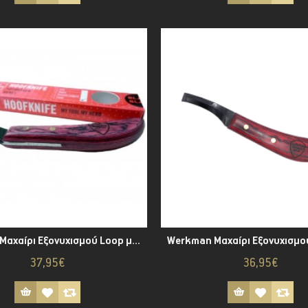
Werkman Μαχαίρι Εξονυχισμού Loop με Μαύρη Λεπίδα
Werkman Μαχαίρι Εξονυχισμο
37,95€
36,95€