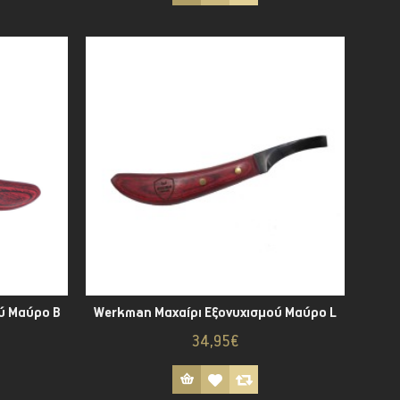
ύ Μαύρο B
Werkman Μαχαίρι Εξονυχισμού Μαύρο L
34,95€