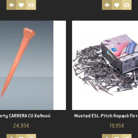
erty CARRERA CU Χαλκού
24,95€
19,95€