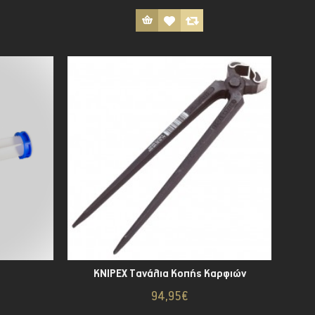
KNIPEX Τανάλια Κοπής Καρφιών
94,95€