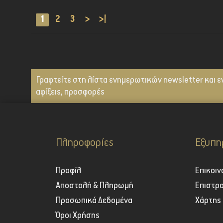
1
2
3
>
>|
Γραφτείτε στη λίστα ενημερωτικών newsletter και ε
αφίξεις, προσφορές
Πληροφορίες
Εξυπη
Προφίλ
Επικοιν
Αποστολή & Πληρωμή
Επιστρ
Προσωπικά Δεδομένα
Χάρτης
Όροι Χρήσης