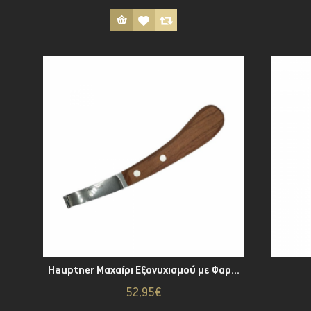
Hauptner Μαχαίρι Εξονυχισμού με Φαρδιά-Μακριά Λεπίδα
52,95€