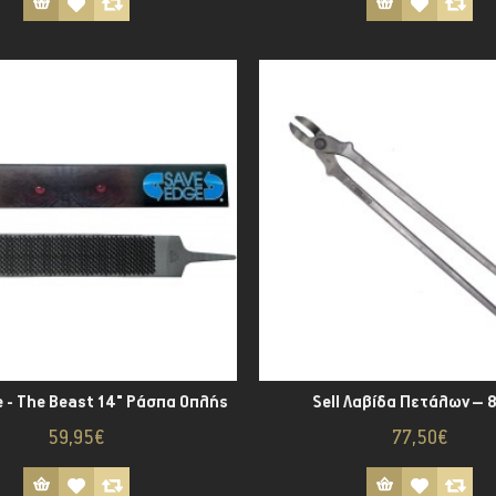
 - The Beast 14" Ράσπα Οπλής
Sell Λαβίδα Πετάλων – 8
59,95€
77,50€