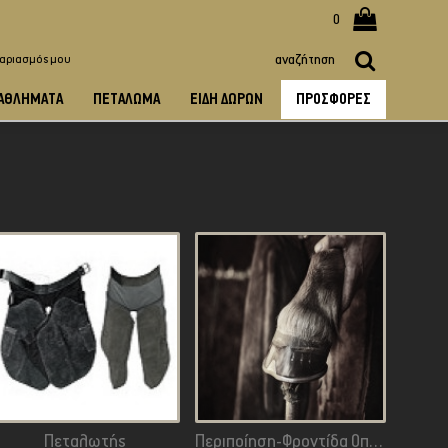
0
γαριασμός μου
ΑΘΛΉΜΑΤΑ
ΠΕΤΆΛΩΜΑ
ΕΊΔΗ ΔΏΡΩΝ
ΠΡΟΣΦΟΡΈΣ
Πεταλωτής
Περιποίηση-Φροντίδα Οπλών