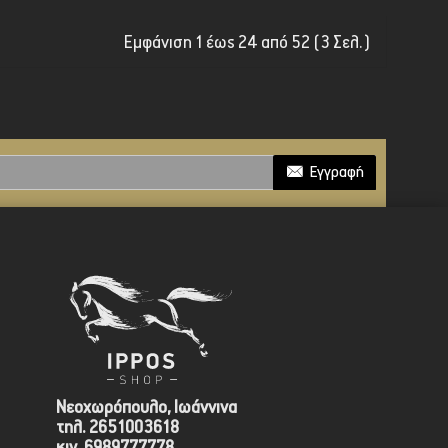
Εμφάνιση 1 έως 24 από 52 (3 Σελ.)
Εγγραφή
Νεοχωρόπουλο, Ιωάννινα
τηλ. 2651003618
κιν. 6989777778