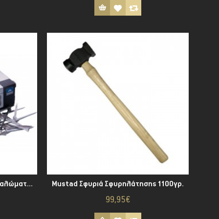
Mustad ESL-Pitch Καρφιά Πεταλώματος
Mustad Σφυριά Σφυρηλάτησης 1100γρ.
99,95€