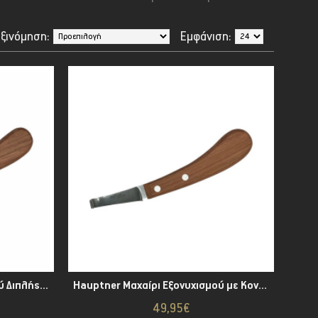
ξινόμηση:
Εμφάνιση:
Hauptner Μαχαίρι Εξονυχισμού Διπλής Κόψης R
Hauptner Μαχαίρι Εξονυχισμού με Κοντή Λεπίδα
49,95€