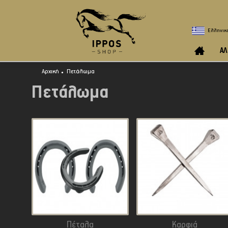
Ελληνικ
ΑΛ
Αρχική
Πετάλωμα
Πετάλωμα
Πέταλα
Καρφιά