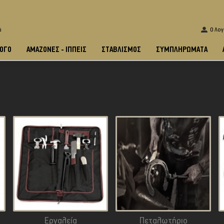
O Λο
ά
ΟΓΟ
ΑΜΑΖΌΝΕΣ - ΙΠΠΕΊΣ
ΣΤΑΒΛΙΣΜΌΣ
ΣΥΜΠΛΗΡΩΜΑΤΑ
Εργαλεία
Πεταλωτήριο