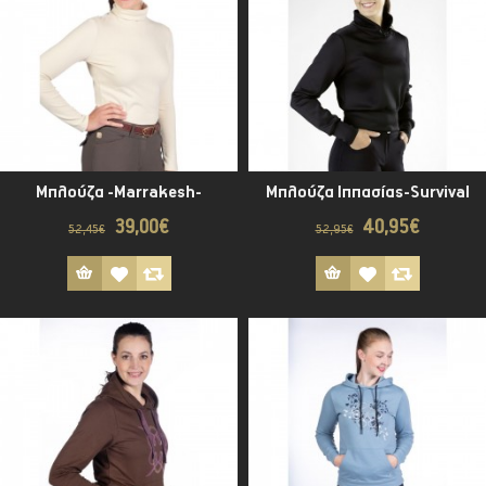
Μπλούζα -Marrakesh-
Μπλούζα Ιππασίας-Survival
39,00€
40,95€
52,45€
52,95€