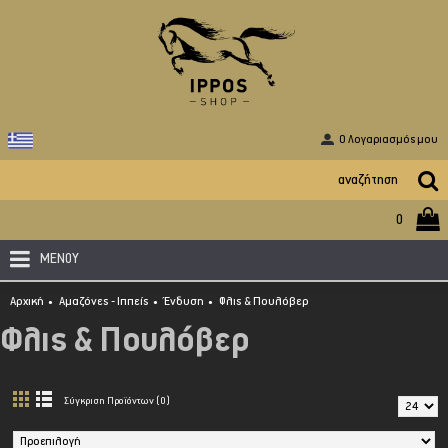
O Λογαριασμός μου
0
ΜΕΝΟΥ
Αρχική
Αμαζόνες - Ιππείς
Ένδυση
Φλις & Πουλόβερ
Φλις & Πουλόβερ
Σύγκριση Προϊόντων (0)