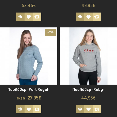
52,45€
49,95€
-53%
Πουλόβερ -Port Royal-
Πουλόβερ -Ruby-
27,95€
44,95€
59,95€