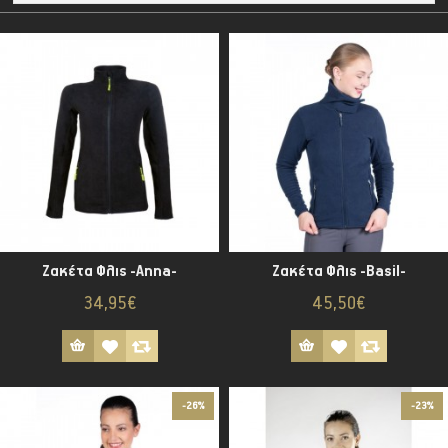
Ζακέτα Φλις -Anna-
Ζακέτα Φλις -Basil-
34,95€
45,50€
-26%
-23%