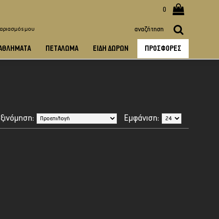
0
γαριασμός μου
ΑΘΛΉΜΑΤΑ
ΠΕΤΆΛΩΜΑ
ΕΊΔΗ ΔΏΡΩΝ
ΠΡΟΣΦΟΡΈΣ
ξινόμηση:
Εμφάνιση: