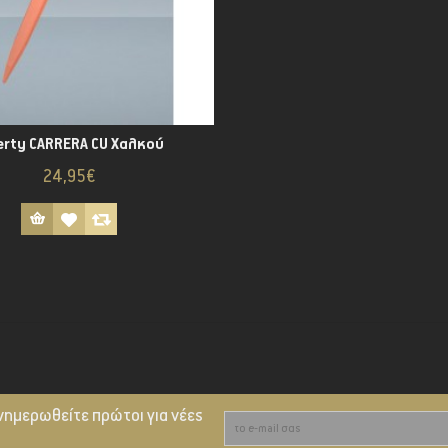
erty CARRERA CU Χαλκού
24,95€
νημερωθείτε πρώτοι για νέες