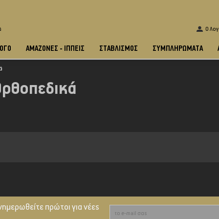
O Λο
ά
ΟΓΟ
ΑΜΑΖΌΝΕΣ - ΙΠΠΕΊΣ
ΣΤΑΒΛΙΣΜΌΣ
ΣΥΜΠΛΗΡΩΜΑΤΑ
ά
 Ορθοπεδικά
νημερωθείτε πρώτοι για νέες