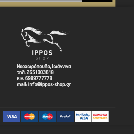
Νεοχωρόπουλο, Ιωάννινα
τηλ. 2651003618
κιν. 6989777778
mail: info@ippos-shop.gr