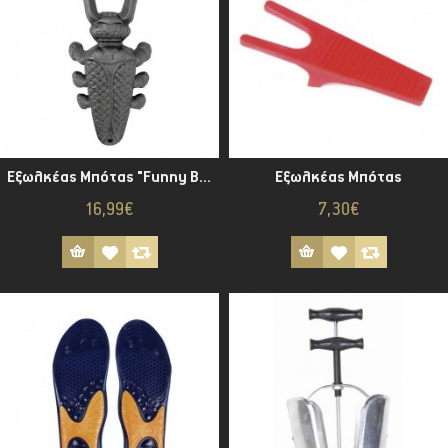
Εξωλκέας Mπότας "Funny Bug"
Εξωλκέας Μπότας
16,99€
7,30€