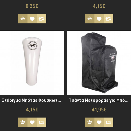
8,35€
4,15€
Στήριγμα Μπότας Φουσκωτό 31 εκ.
Τσάντα Μεταφοράς για Μπότες και Κράνος
4,15€
41,95€