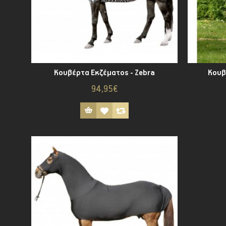
Κουβέρτα Εκζέματος - Zebra
Κουβ
94,95€