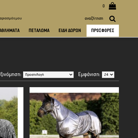
0
γαριασμός μου
ΑΘΛΉΜΑΤΑ
ΠΕΤΆΛΩΜΑ
ΕΊΔΗ ΔΏΡΩΝ
ΠΡΟΣΦΟΡΈΣ
ξινόμηση:
Εμφάνιση: