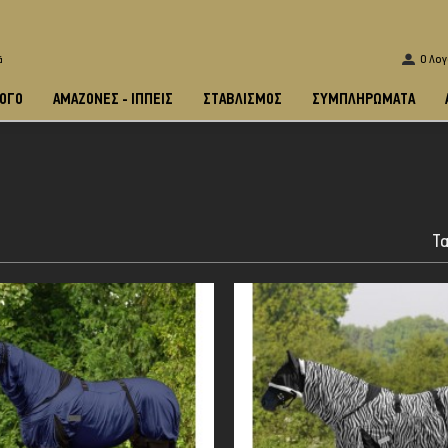
O Λο
ά
ΟΓΟ
ΑΜΑΖΌΝΕΣ - ΙΠΠΕΊΣ
ΣΤΑΒΛΙΣΜΌΣ
ΣΥΜΠΛΗΡΩΜΑΤΑ
Τα