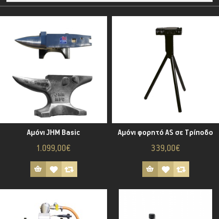
Αμόνι JHM Basic
Αμόνι φορητό AS σε Τρίποδο
1.099,00€
339,00€