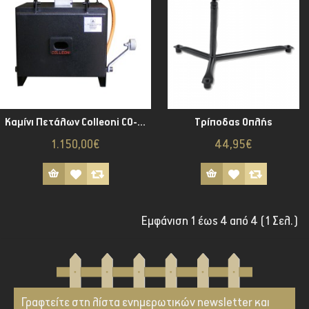
Καμίνι Πετάλων Colleoni CO-15
Τρίποδας Οπλής
1.150,00€
44,95€
Εμφάνιση 1 έως 4 από 4 (1 Σελ.)
Γραφτείτε στη λίστα ενημερωτικών newsletter και