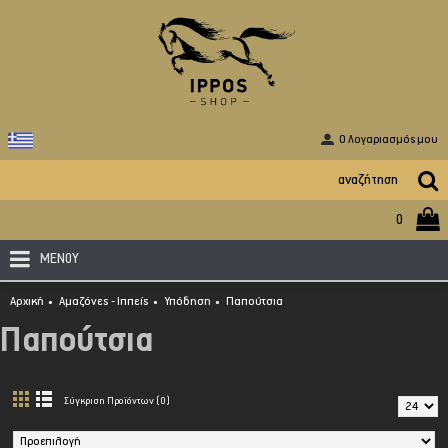
O Λογαριασμός μου
0
ΜΕΝΟΥ
Αρχική
Αμαζόνες - Ιππείς
Υπόδηση
Παπούτσια
Παπούτσια
Σύγκριση Προϊόντων (0)