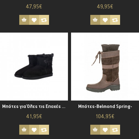
47,95€
49,95€
Μπότες για Όλες τις Εποχές - Davos Legolin-
Μπότες-Belmond Spring-
41,95€
104,95€