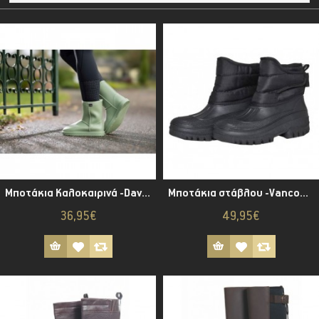
Μποτάκια Καλοκαιρινά -Davos Summer
Μποτάκια στάβλου -Vancouver-
36,95€
49,95€