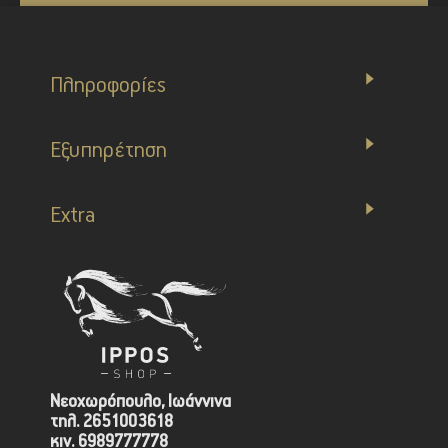
Πληροφορίες
Εξυπηρέτηση
Extra
Νεοχωρόπουλο, Ιωάννινα
τηλ. 2651003618
κιν. 6989777778