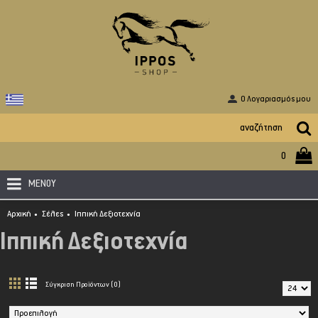
O Λογαριασμός μου
0
ΜΕΝΟΥ
Αρχική
Σέλες
Ιππική Δεξιοτεχνία
Ιππική Δεξιοτεχνία
Σύγκριση Προϊόντων (0)