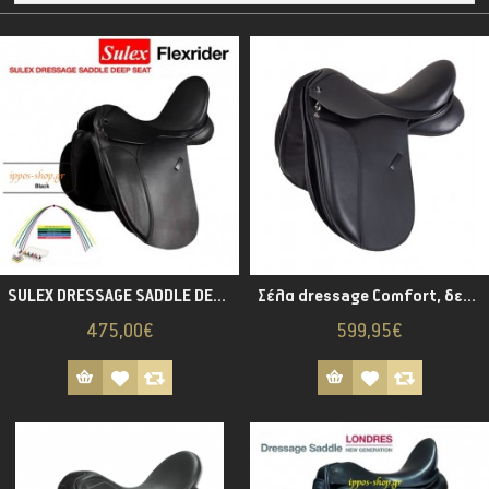
SULEX DRESSAGE SADDLE DEEP SEAT
Σέλα dressage Comfort, δερμάτινη, πόνυ
475,00€
599,95€